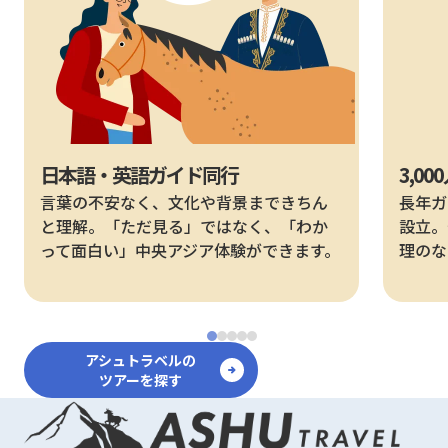
日本語・英語ガイド同行
3,0
言葉の不安なく、文化や背景まできちん
長年ガ
と理解。「ただ見る」ではなく、「わか
設立。
って面白い」中央アジア体験ができます。
理のな
アシュトラベルの
ツアーを探す