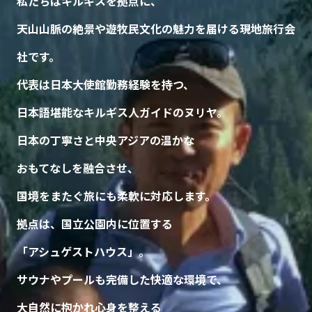
私たちはキルギスを拠点に、
天山山脈の絶景や遊牧民文化の魅力を届ける現地旅行会
社です。
代表は日本大使館勤務経験を持つ、
日本語堪能なキルギス人ガイドのヌリヤ。
日本の丁寧さと中央アジアの温かな
おもてなしを融合させ、
国境をまたぐ旅にも柔軟に対応します。
拠点は、国立公園内に位置する
「アシュゲストハウス」。
サウナやプールも完備した快適な環境で、
大自然に抱かれ心身を整える