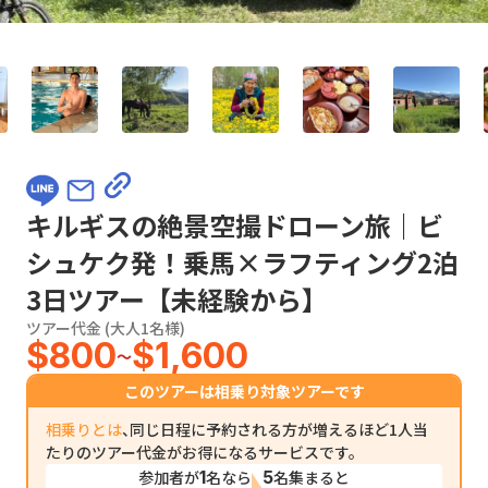
キルギスの絶景空撮ドローン旅｜ビ
シュケク発！乗馬×ラフティング2泊
3日ツアー【未経験から】
ツアー代金 (大人1名様)
$800
$1,600
〜
このツアーは相乗り対象ツアーです
相乗りとは
、同じ日程に予約される方が増えるほど1人当
たりのツアー代金がお得になるサービスです。
参加者が
1
名なら
5
名集まると