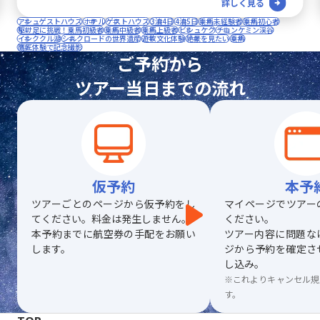
詳しく見る
アシュゲストハウス
ホテル
ゲストハウス
3泊4日
4泊5日
乗馬未経験者
乗馬初心者
駆け足に挑戦！乗馬初級者
乗馬中級者
乗馬上級者
ビシュケク
チョンケミン渓谷
イシククル湖
シルクロードの世界遺産
遊牧文化体験
絶景を見たい
乗馬
鷹匠体験で記念撮影
ご予約から
ツアー当日までの流れ
仮予約
本予
ツアーごとのページから仮予約をし
マイページでツアー
てください。料金は発生しません。
ください。
本予約までに航空券の手配をお願い
ツアー内容に問題な
します。
ジから予約を確定さ
し込み。
※これよりキャンセル規
す。