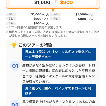
$1,600
$800
1
名
2
名
$1,600
$1,000
〜／人
〜／人
3
名
4
名
$900
$800
〜／人
〜／人
5
名
$800
〜／人
ツアー開催の3週間前に価格が決定します。
価格が決定するまでの間、人数の増減によって価格も変動します。価格
が変わった際はメールでお知らせいたします。
このツアーの特徴
日本より飛ばしやすい！キルギスで海外ドロ
ーン空撮デビュー
建物が少なく空が広いチョンケミン渓谷は、ドロ
ーン撮影の理想郷。初心者は広々とした平原で練
習でき、経験者にはスケールの大きな空撮チャン
スが待っています。
馬に乗って山頂へ、パノラマでドローンを飛
ばす
馬で標高を上げながらチョンケミンにある山の山