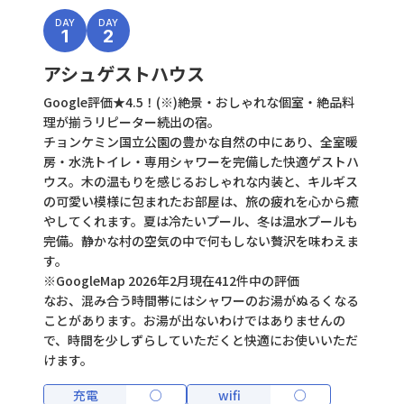
DAY
DAY
1
2
アシュゲストハウス
Google評価★4.5！(※)絶景・おしゃれな個室・絶品料
理が揃うリピーター続出の宿。
チョンケミン国立公園の豊かな自然の中にあり、全室暖
房・水洗トイレ・専用シャワーを完備した快適ゲストハ
ウス。木の温もりを感じるおしゃれな内装と、キルギス
の可愛い模様に包まれたお部屋は、旅の疲れを心から癒
やしてくれます。夏は冷たいプール、冬は温水プールも
完備。静かな村の空気の中で何もしない贅沢を味わえま
す。
※GoogleMap 2026年2月現在412件中の評価
なお、混み合う時間帯にはシャワーのお湯がぬるくなる
ことがあります。お湯が出ないわけではありませんの
で、時間を少しずらしていただくと快適にお使いいただ
けます。
充電
○
wifi
○