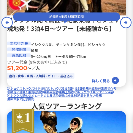
絶景湖で乗馬＆鷹匠5日間
イシククル湖で鷹匠＆絶景乗馬｜ビシュケク
現地発！3泊4日〜ツアー【未経験から】
主な行き先
イシククル湖、チョンケミン渓谷、ビシュケク
開催期間
通年
乗馬距離
5〜20km/日 トータル65〜75km
ツアー代金 (9名のお申し込みで)
$1,200
〜／人
宿泊・食事・乗馬・入場料・ガイド・送迎 込み
詳しく見る
アシュゲストハウス
ホテル
ゲストハウス
3泊4日
4泊5日
乗馬未経験者
乗馬初心者
駆け足に挑戦！乗馬初級者
乗馬中級者
乗馬上級者
ビシュケク
チョンケミン渓谷
イシククル湖
シルクロードの世界遺産
遊牧文化体験
絶景を見たい
乗馬
鷹匠体験で記念撮影
人気ツアーランキング