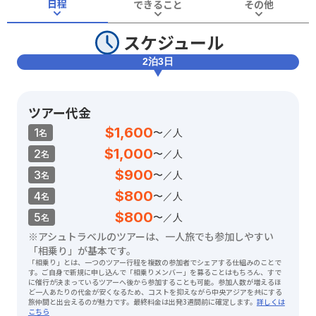
日程
できること
その他
スケジュール
2泊3日
ツアー代金
$1,600
1
名
〜／人
$1,000
2
名
〜／人
$900
3
名
〜／人
$800
4
名
〜／人
$800
5
名
〜／人
※アシュトラベルのツアーは、一人旅でも参加しやすい
「相乗り」が基本です。
「相乗り」とは、一つのツアー行程を複数の参加者でシェアする仕組みのことで
す。ご自身で新規に申し込んで「相乗りメンバー」を募ることはもちろん、すで
に催行が決まっているツアーへ後から参加することも可能。参加人数が増えるほ
ど一人あたりの代金が安くなるため、コストを抑えながら中央アジアを共にする
旅仲間と出会えるのが魅力です。最終料金は出発3週間前に確定します。
詳しくは
こちら