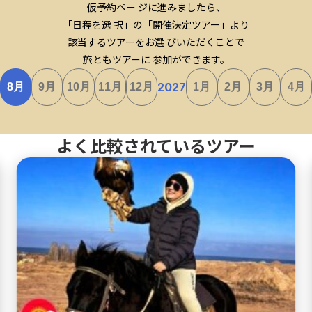
仮予約ペー ジに進みましたら、
「日程を選 択」の「開催決定ツアー」より
該当するツアーをお選 びいただくことで
旅ともツアーに 参加ができます。
2027
月
月
月
月
月
月
月
月
月
8
9
10
11
12
1
2
3
4
よく比較されているツアー