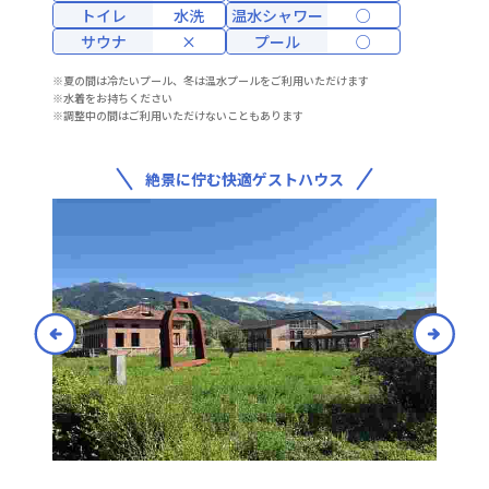
トイレ
水洗
温水シャワー
○
サウナ
×
プール
○
※夏の間は冷たいプール、冬は温水プールをご利用いただけます
※水着をお持ちください
※調整中の間はご利用いただけないこともあります
絶景に佇む快適ゲストハウス