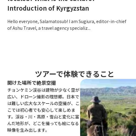
Introduction of Kyrgyzstan
es
fo
to
Hello everyone, Salamatosub! I am Sugiura, editor-in-chief
of Ashu Travel, a travel agency specializ...
Hel
tra
ツアーで体験できること
開けた場所で絶景空撮
チョンケミン渓谷は建物が少なく空が
広い、ドローン撮影の理想郷。日本で
は難しい広大なスケールの空撮が、こ
こでは初心者でも安心して楽しめま
す。渓谷・川・高原・雪山と変化に富
んだ地形が、どこを撮っても絵になる
映像を生み出します。