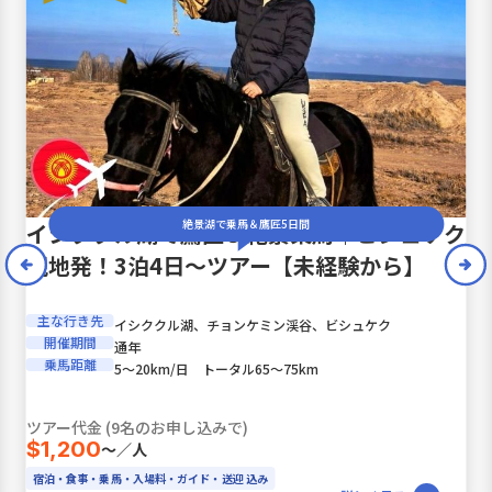
絶景湖で乗馬＆鷹匠5日間
イシククル湖で鷹匠＆絶景乗馬｜ビシュケク
現地発！3泊4日〜ツアー【未経験から】
主な行き先
イシククル湖、チョンケミン渓谷、ビシュケク
開催期間
通年
乗馬距離
5〜20km/日 トータル65〜75km
ツアー代金 (9名のお申し込みで)
$1,200
〜／人
宿泊・食事・乗馬・入場料・ガイド・送迎 込み