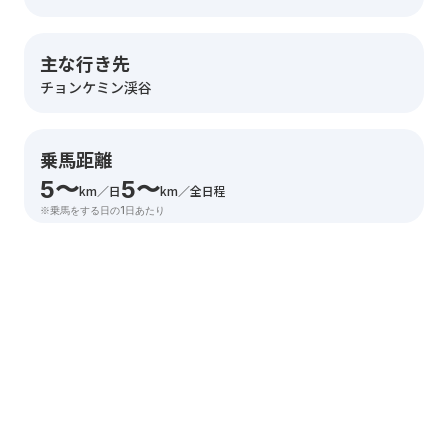
主な行き先
チョンケミン渓谷
乗馬距離
5〜
5〜
km／日
km／全日程
※乗馬をする日の1日あたり