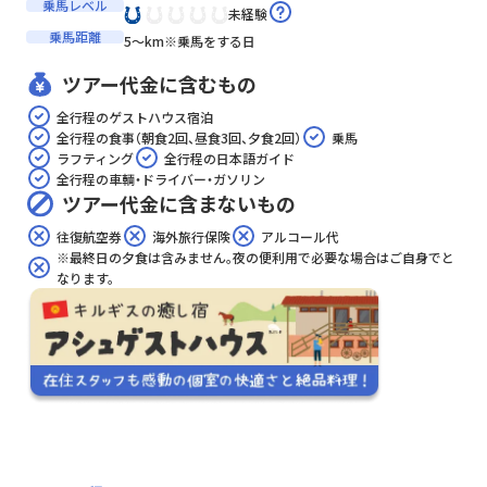
乗馬レベル
未経験
乗馬距離
5〜km
※乗馬をする日
ツアー代金に含むもの
全行程のゲストハウス宿泊
全行程の食事（朝食2回、昼食3回、夕食2回）
乗馬
ラフティング
全行程の日本語ガイド
全行程の車輌・ドライバー・ガソリン
ツアー代金に含まないもの
往復航空券
海外旅行保険
アルコール代
※最終日の夕食は含みません。夜の便利用で必要な場合はご自身でと
なります。