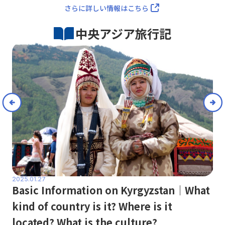
さらに詳しい情報はこちら
中央アジア旅行記
2025.01.27
Basic Information on Kyrgyzstan｜What
202
kind of country is it? Where is it
Th
located? What is the culture?
on
Ke