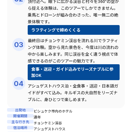
頂付近へ。眼下に広がる渓谷と村々を360°の空か
ら捉える体験は、このツアーでしかできません。
乗馬とドローンが組み合わさった、唯一無二の絶
景体験です。
ラフティングで締めくくる
最終日はチョンケミン渓谷を流れる川でラフティ
ング体験。空から見た景色を、今度は川の流れの
中から楽しみます。同じ渓谷を全く違う視点で体
感できるのがこのツアーの魅力です。
食事・送迎・ガイド込みでリーズナブルに参
加OK
アシュゲストハウス泊・全食事・送迎・日本語ガ
イドがすべて込み。キルギスの大自然をリーズナ
ブルに、身ひとつで楽しめます。
出発地
ビシュケク市内のホテル
開催期間
通年
主な行き先
チョンケミン渓谷
宿泊場所
アシュゲストハウス