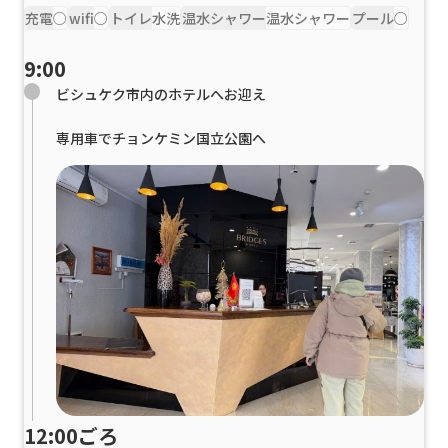
充電
○
wifi
○
トイレ
水洗
温水シャワー
温水シャワー
プール
○
9:00
ビシュケク市内のホテルへお迎え
専用車でチョンケミン国立公園へ
12:00ごろ