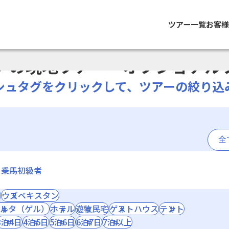
ツアー一覧
お客
アの現地ツアー・
オプショナル
シュタグをクリックして、
ツアーの絞り込
全
！乗馬初級者
ン
ウズベキスタン
ルタ（ゲル）
ホテル
遊牧民宅
ゲストハウス
テント
3泊4日
4泊5日
5泊6日
6泊7日
7泊以上