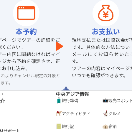
本予約
お支払い
イページでツアーの詳細をご
現地支払または国際送金が
認ください。
です。具体的な方法につい
アー内容に問題なければマイ
メールにてお知らせいた
ージから予約を確定させ、正
す。
にお申し込み。
ツアーの内容はマイページ
いつでも確認ができます。
これよりキャンセル規定の対象と
ります。
・
中央アジア情報
介
旅行準備
観光スポッ
アクティビティ
グルメ
旅行記
宿泊
材サポート