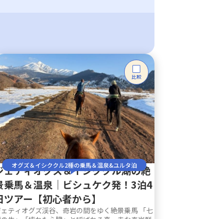
比較
オグズ＆イシククル2種の乗馬＆温泉&ユルタ泊
ジェティオグズ＆イシククル湖の絶
景乗馬＆温泉｜ビシュケク発！3泊4
日ツアー【初心者から】
ジェティオグズ渓谷、奇岩の間をゆく絶景乗馬 「七