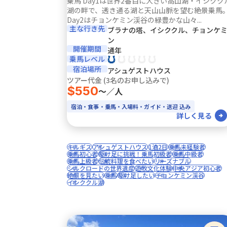
乗馬 Day1は世界2番目に大きい高山湖・イシクク
湖の畔で、透き通る湖と天山山脈を望む絶景乗馬
Day2はチョンケミン渓谷の緑豊かな山々...
主な行き先
ブラナの塔、イシククル、チョンケ
ン
開催期間
通年
乗馬レベル
宿泊場所
アシュゲストハウス
ツアー代金 (3名のお申し込みで)
$550
〜／人
宿泊・食事・乗馬・入場料・ガイド・送迎 込み
詳しく見る
キルギス
アシュゲストハウス
1泊2日
乗馬未経験者
乗馬初心者
駆け足に挑戦！乗馬初級者
乗馬中級者
乗馬上級者
伝統料理を食べたい
リーズナブル
シルクロードの世界遺産
遊牧文化体験
中央アジア初心者
絶景を見たい
乗馬
駆け足したい
チョンケミン渓谷
イシククル湖