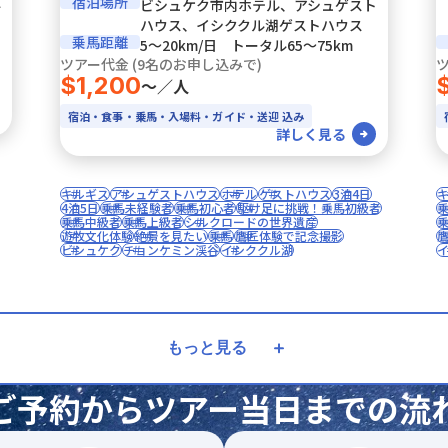
宿泊場所
ル
ビシュケク市内ホテル、アシュゲスト
ハウス、イシククル湖ゲストハウス
乗馬距離
5〜20km/日 トータル65〜75km
ツアー代金 (9名のお申し込みで)
ツ
$1,200
〜／人
宿泊・食事・乗馬・入場料・ガイド・送迎 込み
詳しく見る
キルギス
アシュゲストハウス
ホテル
ゲストハウス
3泊4日
4泊5日
乗馬未経験者
乗馬初心者
駆け足に挑戦！乗馬初級者
乗馬中級者
乗馬上級者
シルクロードの世界遺産
遊牧文化体験
絶景を見たい
乗馬
鷹匠体験で記念撮影
ビシュケク
チョンケミン渓谷
イシククル湖
もっと見る
ご予約から
ツアー当日までの流