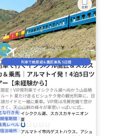
比較
列車で絶景湖＆鷹匠乗馬 5日間
列車で行くイシククル鷹匠＆スカス
カ＆乗馬｜アルマトイ発！4泊5日ツ
アー【未経験から】
夏限定！VIP席列車でイシククル湖へ向かう山岳絶
景ルート 夏だけ走るビシュケク発の観光列車に、日
本語ガイドと一緒に乗車。VIP席は冷房完備で窓が
大きく、天山山脈の峰々が車窓いっぱいに広...
主な行き先
イシククル湖、スカスカキャニオン
開催期間
夏
乗馬レベル
宿泊場所
アルマトイ市内ゲストハウス、アシュ