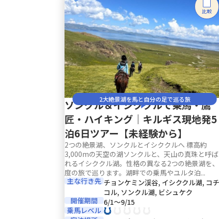
比較
2大絶景湖を馬と自分の足で巡る旅
ソンクル＆イシククルで乗馬・鷹
匠・ハイキング｜キルギス現地発5
泊6日ツアー【未経験から】
2つの絶景湖、ソンクルとイシククルへ 標高約
3,000mの天空の湖ソンクルと、天山の真珠と呼ば
れるイシククル湖。性格の異なる2つの絶景湖を、
度の旅で巡ります。湖畔での乗馬やユルタ泊...
主な行き先
チョンケミン渓谷, イシククル湖, コ
コル, ソンクル湖, ビシュケク
開催期間
6/1〜9/15
乗馬レベル