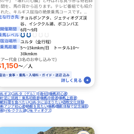
頭の牛」「壊れた心臓」と呼ばれる真っ赤な奇岩群
の間を、馬の背から巡ります。テレビ番組でも紹介
された、キルギス屈指の絶景乗馬コースです。...
主な行き先
チョルポンアタ、ジェティオグズ渓
谷、イシククル湖、ボコンバエ
開催期間
6月〜9月
乗馬レベル
宿泊場所
ユルタ（全行程）
乗馬距離
5〜15kmkm/日 トータル10〜
30kmkm
アー代金 (3名のお申し込みで)
$1,150
〜／人
宿泊・食事・乗馬・入場料・ガイド・送迎 込み
詳しく見る
キルギス
ユルタ（ゲル）
3泊4日
乗馬初心者
駆け足に挑戦！乗馬初級者
乗馬中級者
乗馬上級者
伝統料理を食べたい
ユルタに泊まりたい
遊牧文化体験
中央アジア初心者
絶景を見たい
乗馬
鷹匠体験で記念撮影
温泉
イシククル湖
ジェティオグズ