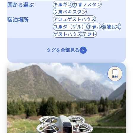
国から選ぶ
キルギス
カザフスタン
ウズベキスタン
宿泊場所
アシュゲストハウス
ユルタ（ゲル）
ホテル
遊牧民宅
ゲストハウス
テント
タグを全部見る
比較