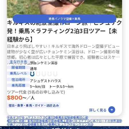
絶景パノラマ空撮×乗馬
キルギスの絶景空撮ドローン旅｜ビシュケク
発！乗馬×ラフティング2泊3日ツアー【未
経験から】
日本より飛ばしやすい！キルギスで海外ドローン空撮デビュー
建物が少なく空が広いチョンケミン渓谷は、ドローン撮影の理
想郷。初心者は広々とした平原で練習でき、経験者にはスケー
主な行き先
ルの大きな空撮...
チョンケミン渓谷
開催期間
通年
乗馬レベル
宿泊場所
アシュゲストハウス
乗馬距離
5〜km/日 トータル5〜km
ツアー代金 (5名のお申し込みで)
$800
〜／人
宿泊・食事・乗馬・ガイド・送迎 込み
詳しく見る
キルギス
アシュゲストハウス
2泊3日
乗馬未経験者
乗馬初心者
駆け足に挑戦！乗馬初級者
乗馬中級者
乗馬上級者
リーズナブル
シルクロードの世界遺産
中央アジア初心者
絶景を見たい
乗馬
ビシュケク
チョンケミン渓谷