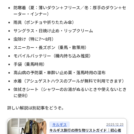
防寒着（夏：薄いダウン＋フリース／冬：厚手のダウン＋セ
ーター・インナー）
雨具（ポンチョや折りたたみ傘）
サングラス・日焼け止め・リップクリーム
虫除け（特に7〜8月）
スニーカー・長ズボン（乗馬・散策用）
モバイルバッテリー（機内持ち込み推奨）
手袋（乗馬時用）
高山病の予防薬・車酔い止め薬・落馬時用の湿布
水着（アシュゲストハウスのプールが無料で利用できます）
体拭きシート（シャワーのお湯がぬるいときや使えないとき
に便利）
詳しい解説は別記事をどうぞ。
キルギス
2025.12.23
キルギス旅行の持ち物リストガイド｜初心者