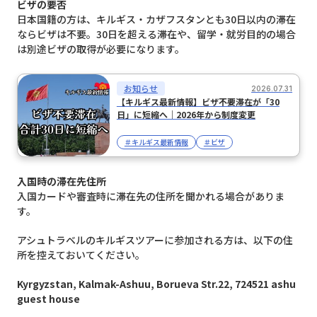
ビザの要否
日本国籍の方は、キルギス・カザフスタンとも30日以内の滞在
ならビザは不要。30日を超える滞在や、留学・就労目的の場合
は別途ビザの取得が必要になります。
お知らせ
2026.07.31
【キルギス最新情報】ビザ不要滞在が「30
日」に短縮へ｜2026年から制度変更
＃キルギス最新情報
＃ビザ
入国時の滞在先住所
入国カードや審査時に滞在先の住所を聞かれる場合がありま
す。
アシュトラベルのキルギスツアーに参加される方は、以下の住
所を控えておいてください。
Kyrgyzstan, Kalmak-Ashuu, Borueva Str.22, 724521
ashu
guest house