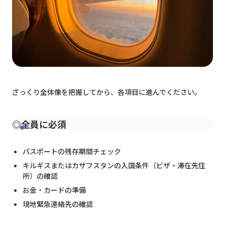
中央アジア乗馬に対応した海外旅行保険に加入
アシュトラベルのお支払い方法を確認
到着後のお迎え方法を確認
アシュトラベルツアー中の注意事項
キルギス・カザフスタン旅行の基本の持ち物
必要に応じて確認するリスト
キルギス・カザフスタンのSIMカード事情を知る
ざっくり全体像を把握してから、各項目に進んでください。
Yandex Goアプリの準備
陸路国境越えの注意点をチェック
キルギス・カザフスタンの高山病対策
◎全員に必須
中央アジア旅でのチップについて
パスポートの残存期間チェック
キルギスまたはカザフスタンの入国条件（ビザ・滞在先住
所）の確認
キルギス・カザフスタンへいざ出発
お金・カードの準備
現地緊急連絡先の確認