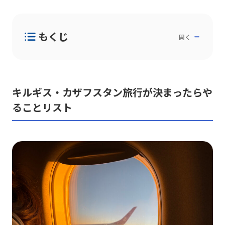
もくじ
開く
キルギス・カザフスタン旅行が決まったらやるこ
とリスト
◎全員に必須
◎アシュトラベルのお客様に必須
キルギス・カザフスタン旅行が決まったらや
◎持ち物について
ることリスト
◎必要に応じて
全員に必須のやることリスト
【必須】パスポートの確認
【必須】キルギスまたはカザフスタン入国に必要
なもの
【必須】お金・カードの準備
【必須】キルギス現地の緊急連絡先
アシュトラベルのお客様に必須リスト
乗馬ツアー参加者はマニュアルをチェック