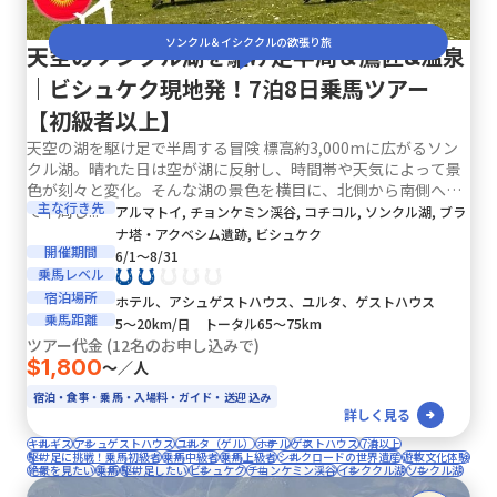
ソンクル＆イシククルの欲張り旅
天空のソンクル湖を駆け足半周＆鷹匠&温泉
｜ビシュケク現地発！7泊8日乗馬ツアー
【初級者以上】
天空の湖を駆け足で半周する冒険 標高約3,000mに広がるソン
クル湖。晴れた日は空が湖に反射し、時間帯や天気によって景
色が刻々と変化。そんな湖の景色を横目に、北側から南側へ馬
主な行き先
で半周し...
アルマトイ, チョンケミン渓谷, コチコル, ソンクル湖, ブラ
ナ塔・アクベシム遺跡, ビシュケク
開催期間
6/1〜8/31
乗馬レベル
宿泊場所
ホテル、アシュゲストハウス、ユルタ、ゲストハウス
乗馬距離
5〜20km/日 トータル65〜75km
ツアー代金 (12名のお申し込みで)
$1,800
〜／人
宿泊・食事・乗馬・入場料・ガイド・送迎 込み
詳しく見る
キルギス
アシュゲストハウス
ユルタ（ゲル）
ホテル
ゲストハウス
7泊以上
駆け足に挑戦！乗馬初級者
乗馬中級者
乗馬上級者
シルクロードの世界遺産
遊牧文化体験
絶景を見たい
乗馬
駆け足したい
ビシュケク
チョンケミン渓谷
イシククル湖
ソンクル湖