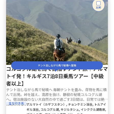
比較
テント泊しながら馬で秘境へ冒険
コルコグル湖を馬で目指すテント旅｜アルマ
トイ発！キルギス7泊8日乗馬ツアー【中級
者以上】
テント泊しながら馬で秘境へ 毎朝テントを畳み、荷物を馬に積
んで出発。峠を越え、高原を抜け、静寂の秘境コルコグル湖
へ。宿泊施設のない大自然の中で過ごす3日間は、日常では絶対
主な行き先
に味わえない...
アルマトイ（カザフスタン）, チョンケミン渓谷, トルアイ
ギル渓谷, コルコグル湖, キジルタシュ, イシククル湖南岸,