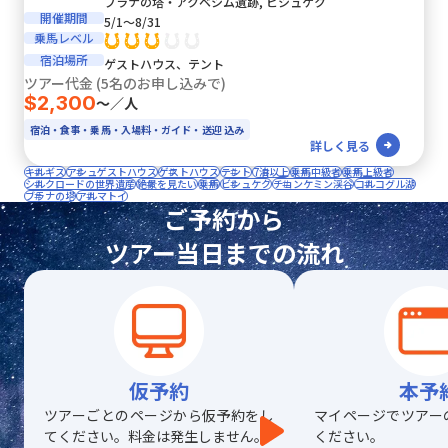
ブラナの塔・アクベシム遺跡, ビシュケク
開催期間
5/1〜8/31
乗馬レベル
宿泊場所
ゲストハウス、テント
ツアー代金 (5名のお申し込みで)
$2,300
〜／人
宿泊・食事・乗馬・入場料・ガイド・送迎 込み
詳しく見る
キルギス
アシュゲストハウス
ゲストハウス
テント
7泊以上
乗馬中級者
乗馬上級者
シルクロードの世界遺産
絶景を見たい
乗馬
ビシュケク
チョンケミン渓谷
コルコグル湖
ブラナの塔
アルマトイ
ご予約から
ツアー当日までの流れ
仮予約
本予
ツアーごとのページから仮予約をし
マイページでツアー
てください。料金は発生しません。
ください。