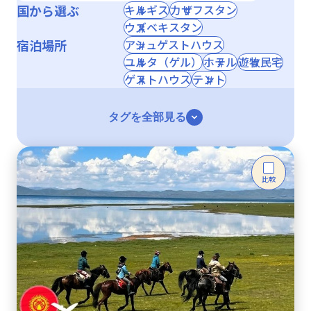
国から選ぶ
キルギス
カザフスタン
ウズベキスタン
宿泊場所
アシュゲストハウス
ユルタ（ゲル）
ホテル
遊牧民宅
ゲストハウス
テント
タグを全部見る
比較