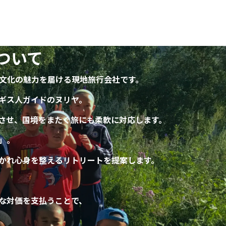
ついて
文化の魅力を届ける現地旅行会社です。
ギス人ガイドのヌリヤ。
させ、
国境をまたぐ旅にも柔軟に対応します。
」。
かれ心身を整える
リトリートを提案します。
な対価を支払うことで、