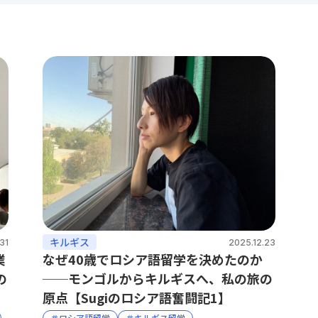
キルギス
31
2025.12.23
業
なぜ40歳でロシア語留学を決めたのか
の
──モンゴルからキルギスへ、私の旅の
原点【Sugiのロシア語奮闘記1】
＃ロシア語留学
＃キルギス留学