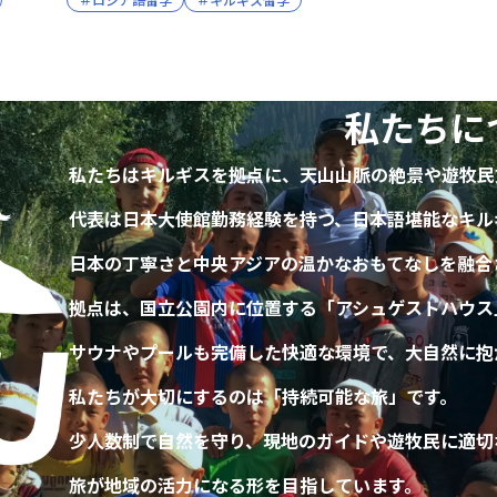
私たちに
私たちはキルギスを拠点に、
天山山脈の絶景や遊牧民
代表は日本大使館勤務経験を持つ、
日本語堪能なキル
日本の丁寧さと中央アジアの温かな
おもてなしを融合
拠点は、国立公園内に位置する
「アシュゲストハウス
サウナやプールも完備した快適な環境で、
大自然に抱
私たちが大切にするのは
「持続可能な旅」です。
少人数制で自然を守り、現地のガイドや
遊牧民に適切
旅が地域の活力になる形を目指しています。