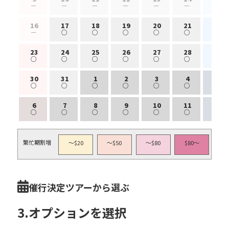
ー
ー
ー
ー
ー
ー
ー
16
17
18
19
20
21
22
ー
○
○
○
○
○
○
23
24
25
26
27
28
29
○
○
○
○
○
○
○
30
31
1
2
3
4
5
○
○
○
○
○
○
○
6
7
8
9
10
11
12
○
○
○
○
○
○
○
繁忙期割増
〜$20
〜$50
〜$80
$80〜
催行決定ツアーから選ぶ
3.オプションを選択