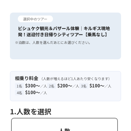
選択中のツアー
ビシュケク観光＆バザール体験｜キルギス現地
発！送迎付き日帰りシティツアー【乗馬なし】
※泊数は、人数を選んだあとにお選びください。
相乗り料金
（人数が増えるほど1人あたり安くなります）
$300〜
$200〜
$100〜
1名
／人
2名
／人
3名
／人
$100〜
4名
／人
1.人数を選択
人数