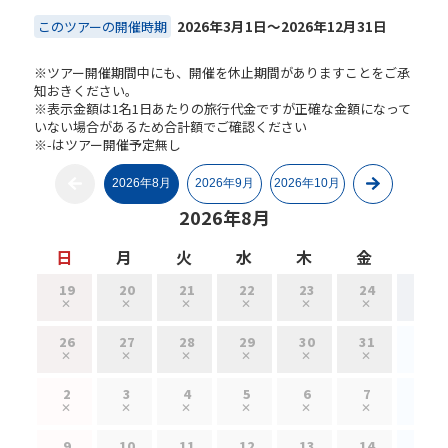
2026年3月1日〜2026年12月31日
このツアーの開催時期
※ツアー開催期間中にも、開催を休止期間がありますことをご承
知おきください。
※表示金額は1名1日あたりの旅行代金ですが正確な金額になって
いない場合があるため合計額でご確認ください
※-はツアー開催予定無し
2026年8月
2026年9月
2026年10月
2026
年
8
月
日
月
火
水
木
金
土
19
20
21
22
23
24
25
✕
✕
✕
✕
✕
✕
✕
26
27
28
29
30
31
1
✕
✕
✕
✕
✕
✕
✕
2
3
4
5
6
7
8
✕
✕
✕
✕
✕
✕
ー
9
10
11
12
13
14
15