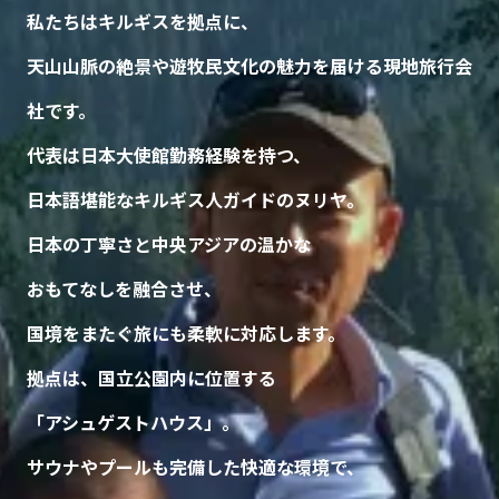
私たちはキルギスを拠点に、
天山山脈の絶景や遊牧民文化の魅力を届ける現地旅行会
社です。
代表は日本大使館勤務経験を持つ、
日本語堪能なキルギス人ガイドのヌリヤ。
日本の丁寧さと中央アジアの温かな
おもてなしを融合させ、
国境をまたぐ旅にも柔軟に対応します。
拠点は、国立公園内に位置する
「アシュゲストハウス」。
サウナやプールも完備した快適な環境で、