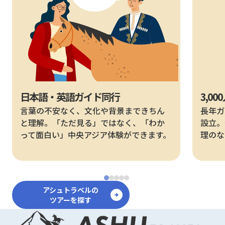
日本語・英語ガイド同行
3,0
言葉の不安なく、文化や背景まできちん
長年ガ
と理解。「ただ見る」ではなく、「わか
設立。
って面白い」中央アジア体験ができます。
理のな
アシュトラベルの
ツアーを探す