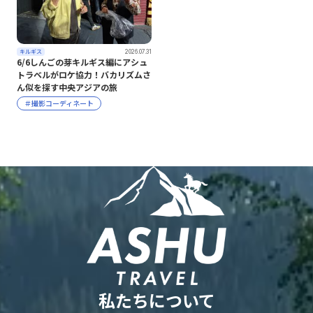
キルギス
2026.07.31
6/6しんごの芽キルギス編にアシュ
トラベルがロケ協力！バカリズムさ
ん似を探す中央アジアの旅
＃撮影コーディネート
私たちについて