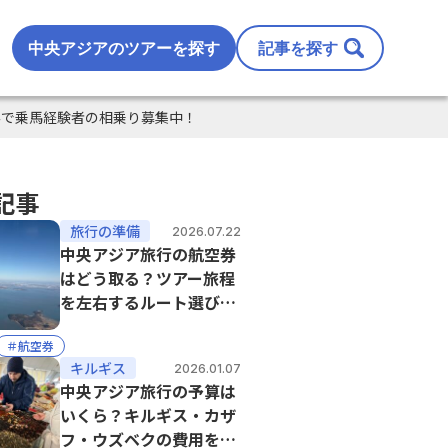
中央アジアのツアーを探す
記事を探す
みで乗馬経験者の相乗り募集中！
記事
旅行の準備
2026.07.22
中央アジア旅行の航空券
はどう取る？ツアー旅程
を左右するルート選びの
ポイント【最新版】
＃航空券
キルギス
2026.01.07
中央アジア旅行の予算は
いくら？キルギス・カザ
フ・ウズベクの費用を在