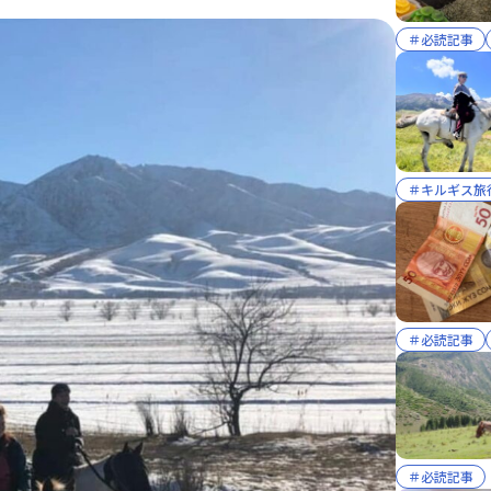
＃必読記事
＃キルギス旅
＃必読記事
＃必読記事