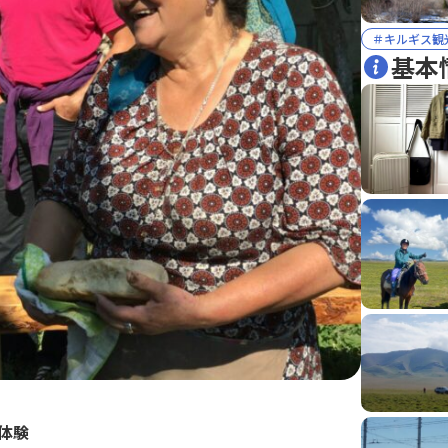
＃キルギス観
基本
体験