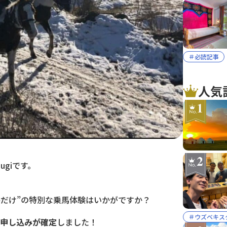
＃必読記事
人気
giです。
冬だけ”の特別な乗馬体験はいかがですか？
＃ウズベキス
お申し込みが確定
しました！