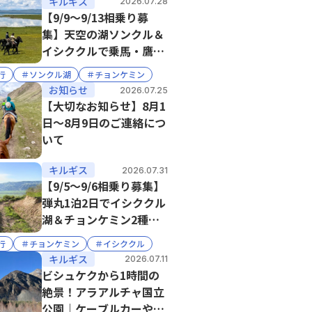
キルギス
2026.07.28
【9/9〜9/13相乗り募
集】天空の湖ソンクル＆
イシククルで乗馬・鷹
匠・峡谷ハイキング 4泊
行
＃ソンクル湖
＃チョンケミン
5日※現在1名
お知らせ
2026.07.25
【大切なお知らせ】8月1
日〜8月9日のご連絡につ
いて
キルギス
2026.07.31
【9/5〜9/6相乗り募集】
弾丸1泊2日でイシククル
湖＆チョンケミン2種類
の絶景乗馬※現在2名
行
＃チョンケミン
＃イシククル
キルギス
2026.07.11
ビシュケクから1時間の
絶景！アラアルチャ国立
公園｜ケーブルカーや入