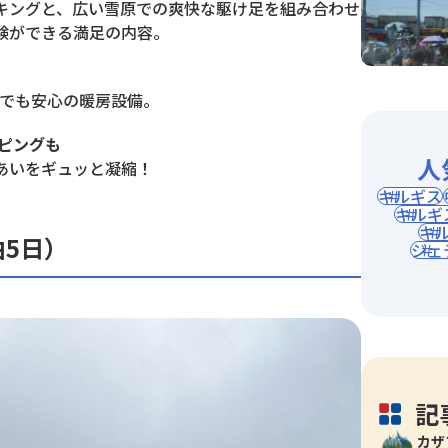
キングと、広い雪原での爽快な駆け足を組み合わせ
験ができる満足の内容。
冬でも安心の暖房設備。
ピングも
人
あいをギュッと凝縮！
キルギス
キルギ
キ
泊5日）
ジェ
記
カザ