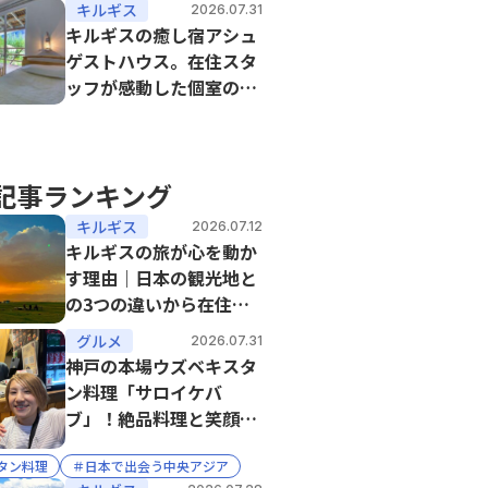
キルギス
2026.07.31
キルギスの癒し宿アシュ
ゲストハウス。在住スタ
ッフが感動した個室の快
適さと絶品料理
記事ランキング
キルギス
2026.07.12
キルギスの旅が心を動か
す理由｜日本の観光地と
の3つの違いから在住ス
タッフが気づいたこと
グルメ
2026.07.31
神戸の本場ウズベキスタ
ン料理「サロイケバ
ブ」！絶品料理と笑顔の
おもてなしを体験
タン料理
＃日本で出会う中央アジア