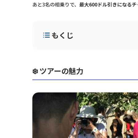
あと3名の相乗りで、
最大600ドル引きになるチ
もくじ
❄️ ツアーの魅力
🗓️ 日程とスケジュール（実質4泊5日）
💰 料金と相乗りの仕組み
❄️ ツアーの魅力
✈️ 航空券について
📝 申し込み・締切
📩 お問い合わせ・ご相談はこちら