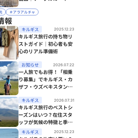
園ルールを在住スタッフ
光
＃アラアルチャ
が徹底解説
情報
キルギス
2025.12.23
キルギス旅行の持ち物リ
ストガイド｜初心者も安
心のリアル準備術
お知らせ
2026.07.22
一人旅でもお得！「相乗
り募集」でキルギス・カ
ザフ・ウズベキスタン乗
馬ツアーを格安にしよう
キルギス
2026.07.31
キルギス旅行のベストシ
ーズンはいつ？在住スタ
ッフが気候の特徴と季節
の魅力を徹底解説
キルギス
2025.12.23