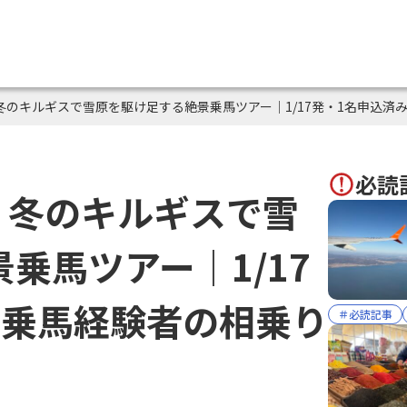
冬のキルギスで雪原を駆け足する絶景乗馬ツアー｜1/17発・1名申込済
必読
】冬のキルギスで雪
乗馬ツアー｜1/17
で乗馬経験者の相乗り
＃必読記事