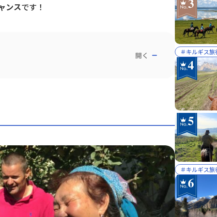
ャンス
です！
＃キルギス旅
開く
＃キルギス旅