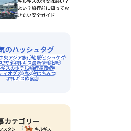
キルギスの治安は悪い？
よい？旅行前に知ってお
きたい安全ガイド
気のハッシュタグ
中央アジア旅行
絶景
ビシュケク
ス旅行
キルギス最新情報
ビザ
ルギスのホテル
旅行準備
冬
ティオグズ
バス
白はちみつ
キルギス飲食店
事カテゴリー
フスタン
キルギス