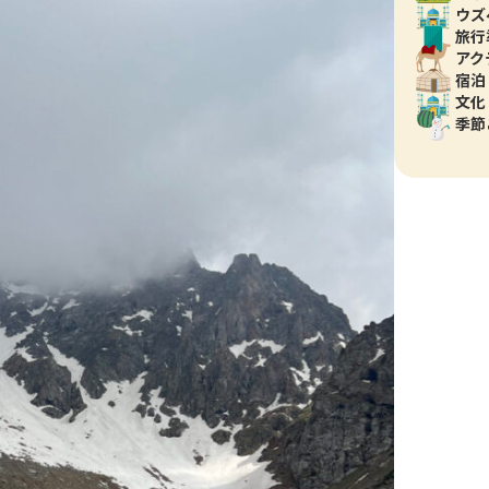
ウズ
旅行
アク
宿泊
文化
季節