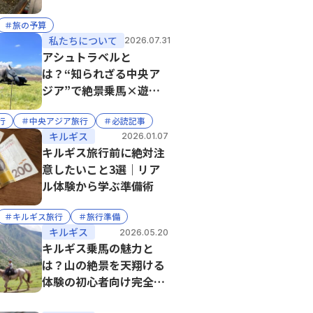
住者が解説
＃旅の予算
私たちについて
2026.07.31
アシュトラベルと
は？“知られざる中央ア
ジア”で絶景乗馬×遊牧
文化を届ける現地旅行会
行
＃中央アジア旅行
＃必読記事
社
キルギス
2026.01.07
キルギス旅行前に絶対注
意したいこと3選｜リア
ル体験から学ぶ準備術
＃キルギス旅行
＃旅行準備
キルギス
2026.05.20
キルギス乗馬の魅力と
は？山の絶景を天翔ける
体験の初心者向け完全ガ
イド