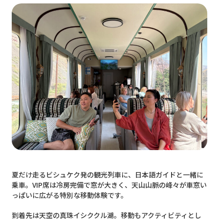
代金に含まれないもの
私たちがツアーをサポートします
アシュトラベル代表 ヌリヤ（Dushalieva
Nuriya）
Sugi
アシュトラベルを利用されたお客様の声
アシュの特徴：相乗りシステムについて
お申し込みからツアー当日までの流れ
航空券の手配について
よくある質問（Q&A）
キルギスの夏、列車に揺られて特別な旅へ
お問い合わせ
夏だけ走るビシュケク発の観光列車に、日本語ガイドと一緒に
乗車。VIP席は冷房完備で窓が大きく、天山山脈の峰々が車窓い
っぱいに広がる特別な移動体験です。
到着先は天空の真珠イシククル湖。移動もアクティビティとし