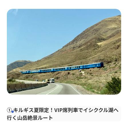
③ ユルタ泊＆温泉でキルギスの暮らしに触れる
④ 旅の不安を解消！ほぼオールインクルーシブの
安心設計
⑤ 相乗りシステムで賢くお得にキルギス旅
ツアーの対象者
旅程
Day1｜8月11日（火）アルマトイ到着、市内ゲス
トハウスへ
Day2｜8月12日（水）国境越え体験＆ビシュケク
市内観光
Day3｜8月13日（木）列車でイシククル湖へ！ユ
ルタキャンプに到着
Day4｜8月14日（金）鷹匠体験＆絶景乗馬＆スカ
スカキャニオン＆温泉
Day5｜8月15日（土）アルマトイへ向かって再び
国境越え、夜空港へ
① キルギス夏限定！VIP席列車でイシククル湖へ
料金
行く山岳絶景ルート
代金に含まれるもの