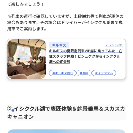
て楽しみましょう！
※列車の運行は確認していますが、土砂崩れ等で列車が運休の
場合もあります。その場合はドライバーがイシククル湖まで専
用車でご案内します。
キルギス
2026.07.31
キルギスの夏限定列車VIP席に乗ってみた｜在
住スタッフ体験！ビシュケクからイシククル
湖への絶景旅
＃キルギス旅行
＃列車
＃イシククル
② イシククル湖で鷹匠体験＆絶景乗馬＆スカスカ
キャニオン