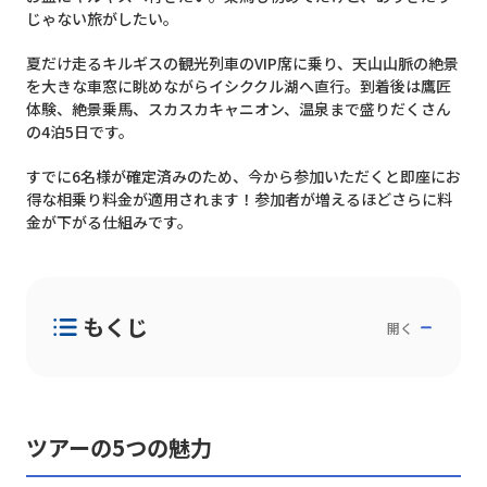
じゃない旅がしたい。
夏だけ走るキルギスの観光列車のVIP席に乗り、天山山脈の絶景
を大きな車窓に眺めながらイシククル湖へ直行。到着後は鷹匠
体験、絶景乗馬、スカスカキャニオン、温泉まで盛りだくさん
の4泊5日です。
すでに6名様が確定済みのため、今から参加いただくと即座にお
得な相乗り料金が適用されます！参加者が増えるほどさらに料
金が下がる仕組みです。
もくじ
開く
ツアーの5つの魅力
① キルギス夏限定！VIP席列車でイシククル湖へ
行く山岳絶景ルート
② イシククル湖で鷹匠体験＆絶景乗馬＆スカスカ
ツアーの5つの魅力
キャニオン